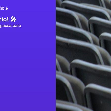
ible
io! 🎤
 pausa para